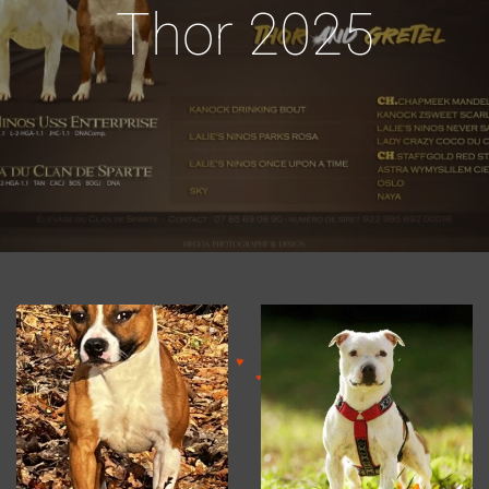
Thor 2025
♥
♥
♥
♥
♥
♥
♥
♥