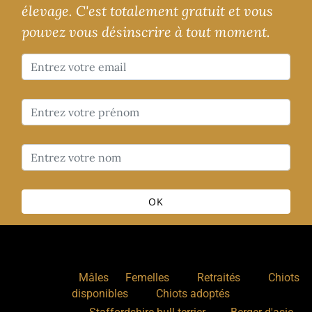
élevage. C'est totalement gratuit et vous
pouvez vous désinscrire à tout moment.
OK
Nos chiens
:
,
,
,
Mâles
Femelles
Retraités
Chiots
,
disponibles
Chiots adoptés