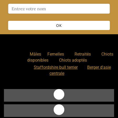
OK
Nos chiens
:
,
,
,
Mâles
Femelles
Retraités
Chiots
,
disponibles
Chiots adoptés
Nos races
:
Staffordshire bull terrier
Berger d'asie
centrale