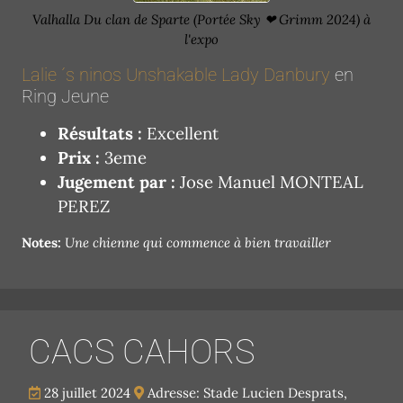
Valhalla Du clan de Sparte (Portée Sky ❤ Grimm 2024) à
l'expo
Lalie ´s ninos Unshakable Lady Danbury
en
Ring Jeune
Résultats :
Excellent
Prix :
3eme
Jugement par :
Jose Manuel MONTEAL
PEREZ
Notes:
Une chienne qui commence à bien travailler
CACS CAHORS
28 juillet 2024
Adresse: Stade Lucien Desprats,