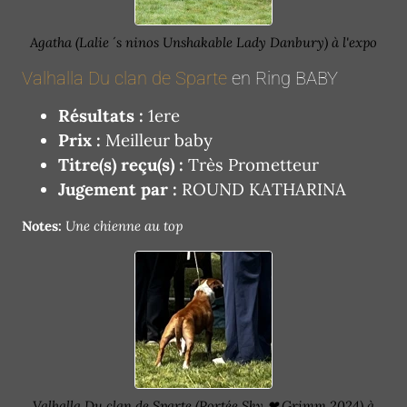
Agatha (Lalie ´s ninos Unshakable Lady Danbury) à l'expo
Valhalla Du clan de Sparte
en Ring BABY
Résultats :
1ere
Prix :
Meilleur baby
Titre(s) reçu(s) :
Très Prometteur
Jugement par :
ROUND KATHARINA
Notes:
Une chienne au top
Valhalla Du clan de Sparte (Portée Sky ❤ Grimm 2024) à