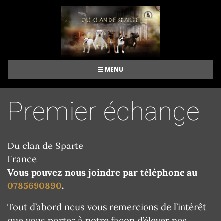
MENU
Premier échange
Du clan de Sparte
France
Vous pouvez nous joindre par téléphone au
0785690890
.
Tout d’abord nous vous remercions de l’intérêt
que vous portez à notre façon d’élever nos