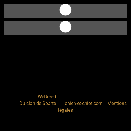
Elevage de Staffordshire bull terrier et Berger d'asie
centrale depuis 2023 situé en Dordogne
Site créé avec
- Copyright© Du clan de Sparte
WeBreed
2026 -
sur
-
Du clan de Sparte
chien-et-chiot.com
Mentions
légales