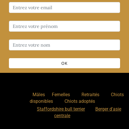
OK
Nos chiens
:
,
,
,
Mâles
Femelles
Retraités
Chiots
,
disponibles
Chiots adoptés
Nos races
:
Staffordshire bull terrier
Berger d'asie
centrale