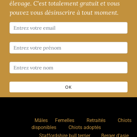
élevage. C'est totalement gratuit et vous
pouvez vous désinscrire à tout moment.
OK
Nos chiens
:
,
,
,
Mâles
Femelles
Retraités
Chiots
,
disponibles
Chiots adoptés
Nos races
:
Staffordshire bull terrier
Berger d'asie