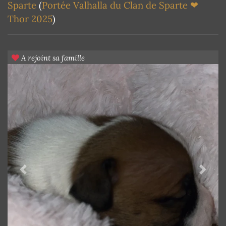
Sparte
(
Portée Valhalla du Clan de Sparte ❤
Thor 2025
)
A rejoint sa famille
Previous
Next