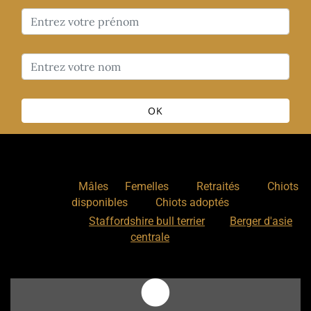
OK
Nos chiens
:
,
,
,
Mâles
Femelles
Retraités
Chiots
,
disponibles
Chiots adoptés
Nos races
:
Staffordshire bull terrier
Berger d'asie
centrale