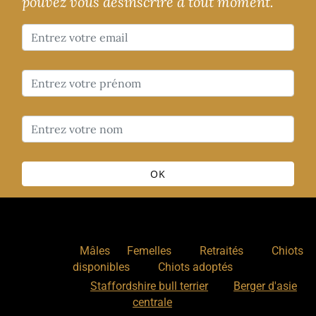
pouvez vous désinscrire à tout moment.
OK
Nos chiens
:
,
,
,
Mâles
Femelles
Retraités
Chiots
,
disponibles
Chiots adoptés
Nos races
:
Staffordshire bull terrier
Berger d'asie
centrale