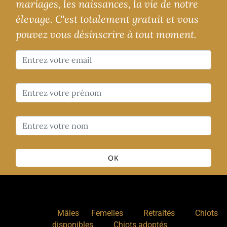
mariages, les naissances, la vie de notre
élevage. C'est totalement gratuit et vous
pouvez vous désinscrire à tout moment.
OK
Nos chiens
:
,
,
,
Mâles
Femelles
Retraités
Chiots
,
disponibles
Chiots adoptés