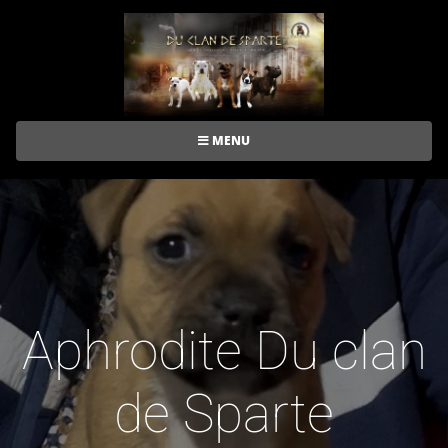
MENU
Aphrodite Du clan
de Sparte